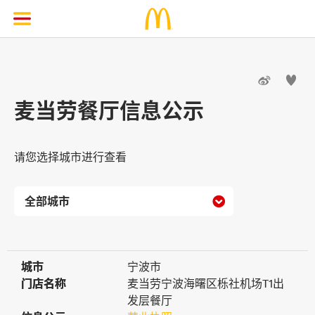


麦当劳餐厅信息公示
请您选择城市进行查看

城市
城市
宁波市
门店名称
门店名称
麦当劳宁波海曙区栎社机场T1出
发层餐厅