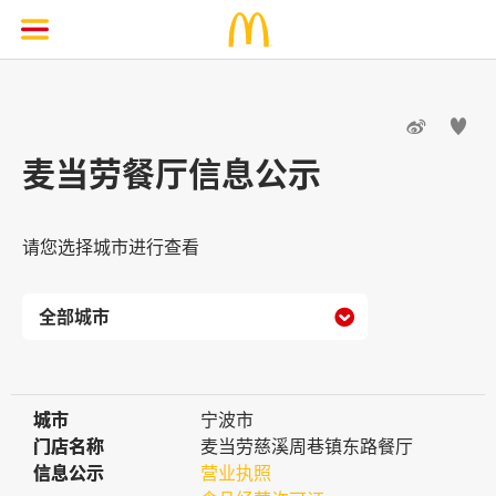


麦当劳餐厅信息公示
请您选择城市进行查看

城市
城市
宁波市
门店名称
门店名称
麦当劳慈溪周巷镇东路餐厅
信息公示
信息公示
营业执照