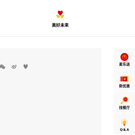
美好未来
麦乐送



新优惠
找餐厅
Q & A