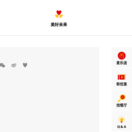
美好未来
麦乐送



新优惠
找餐厅
Q & A