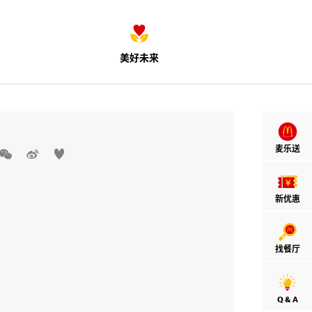
美好未来
麦乐送



新优惠
找餐厅
Q & A