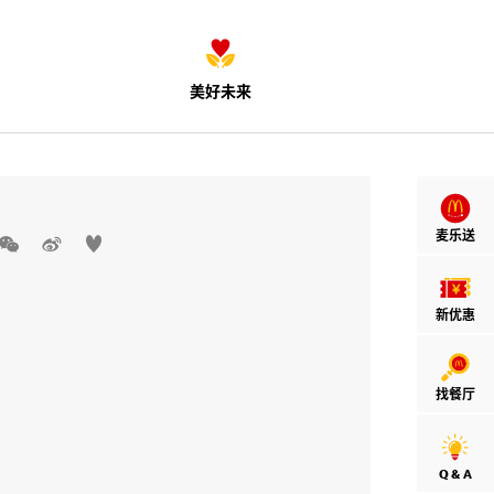
美好未来
麦乐送



新优惠
找餐厅
Q & A