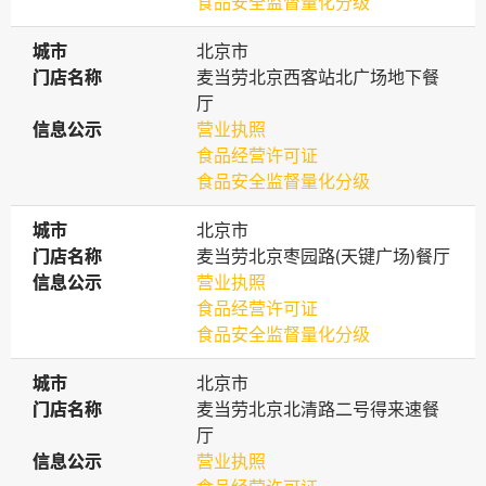
食品安全监督量化分级
城市
城市
北京市
门店名称
门店名称
麦当劳北京西客站北广场地下餐
厅
信息公示
信息公示
营业执照
食品经营许可证
食品安全监督量化分级
城市
城市
北京市
门店名称
门店名称
麦当劳北京枣园路(天键广场)餐厅
信息公示
信息公示
营业执照
食品经营许可证
食品安全监督量化分级
城市
城市
北京市
门店名称
门店名称
麦当劳北京北清路二号得来速餐
厅
信息公示
信息公示
营业执照