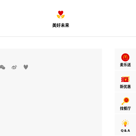
美好未来
麦乐送



新优惠
找餐厅
Q & A