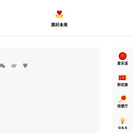
美好未来
麦乐送



新优惠
找餐厅
Q & A