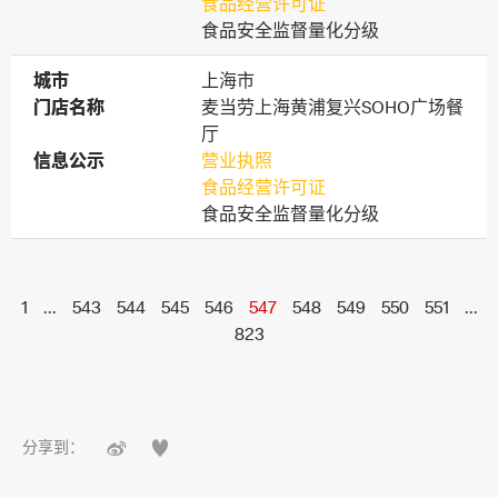
食品经营许可证
食品安全监督量化分级
城市
城市
上海市
门店名称
门店名称
麦当劳上海黄浦复兴SOHO广场餐
厅
信息公示
信息公示
营业执照
食品经营许可证
食品安全监督量化分级
1
...
543
544
545
546
547
548
549
550
551
...
823


分享到：