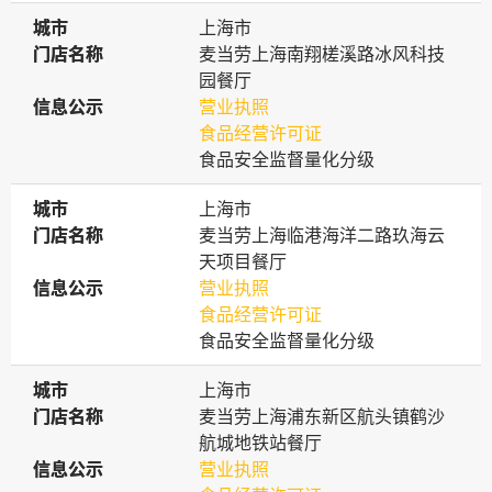
城市
城市
上海市
门店名称
门店名称
麦当劳上海南翔槎溪路冰风科技
园餐厅
信息公示
信息公示
营业执照
食品经营许可证
食品安全监督量化分级
城市
城市
上海市
门店名称
门店名称
麦当劳上海临港海洋二路玖海云
天项目餐厅
信息公示
信息公示
营业执照
食品经营许可证
食品安全监督量化分级
城市
城市
上海市
门店名称
门店名称
麦当劳上海浦东新区航头镇鹤沙
航城地铁站餐厅
信息公示
信息公示
营业执照