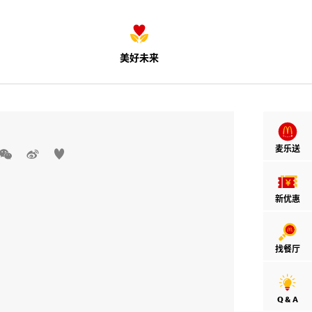
美好未来
麦乐送



新优惠
找餐厅
Q & A