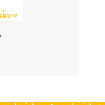
可证
督量化分级
3