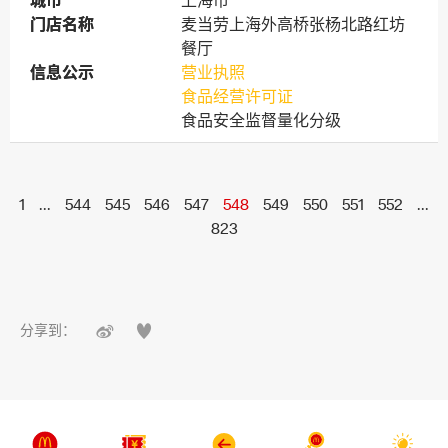
城市
城市
上海市
门店名称
门店名称
麦当劳上海外高桥张杨北路红坊
餐厅
信息公示
信息公示
营业执照
食品经营许可证
食品安全监督量化分级
1
...
544
545
546
547
548
549
550
551
552
...
823


分享到：