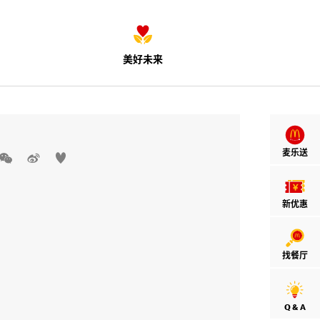
美好未来
麦乐送



新优惠
找餐厅
Q & A