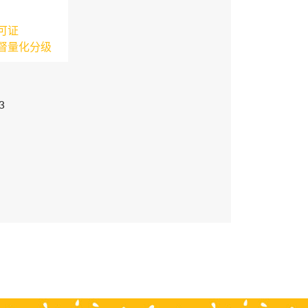
可证
督量化分级
3