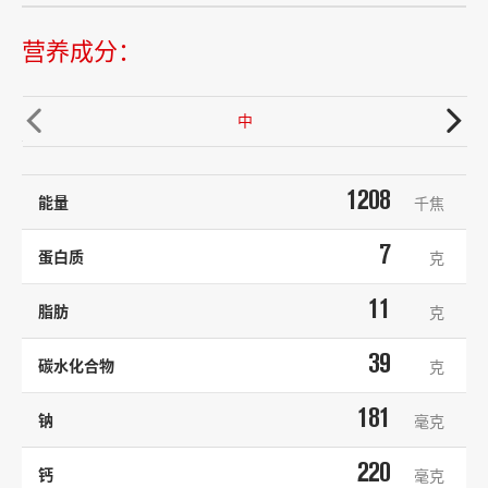
营养成分：


中
1208
能量
千焦
7
蛋白质
克
11
脂肪
克
39
碳水化合物
克
181
钠
毫克
220
钙
毫克