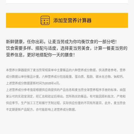
添加至营养计算器
新鲜健康，任你出彩。让麦当劳成为你均衡饮食的一部分吧！
饮食需要多样、搭配与适度，选择麦当劳美食，计算一餐麦当劳的
营养信息，更好地搭配你一天的膳食！
本营养计算器提供了麦当劳常规菜单中主要餐品的六种营养成分数据，供消费者参考。营养
成分数据以单份餐品计量。六种营养成分包括能量、蛋白质、脂肪、碳水化合物、钠和钙。
上述营养成分数据更新时间为2025年4月。
上述营养成分参考值是根据供应商提供的产品信息和麦当劳全球营养程序手册的标准，由国
家认可的实验室测定，经汇总和验证后得出。您所购买的餐品，有可能因原料批次、产地和
供应季节，生产加工工艺和餐厅烹制过程，实际供应份量的不同有所差异。此外，麦当劳会
不定期更新产品配方，亦可能影响上述营养成分数据。