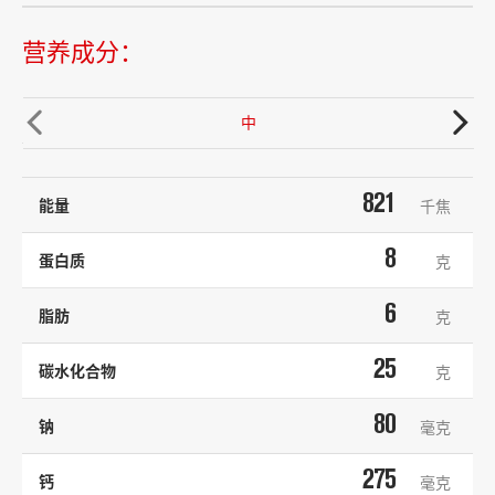
营养成分：


中
821
能量
千焦
8
蛋白质
克
6
脂肪
克
25
碳水化合物
克
80
钠
毫克
275
钙
毫克