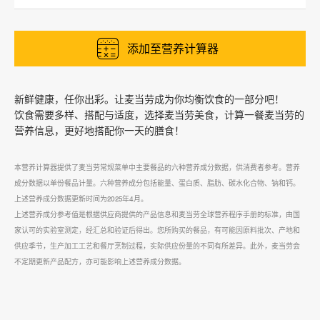
添加至营养计算器
新鲜健康，任你出彩。让麦当劳成为你均衡饮食的一部分吧！
饮食需要多样、搭配与适度，选择麦当劳美食，计算一餐麦当劳的
营养信息，更好地搭配你一天的膳食！
本营养计算器提供了麦当劳常规菜单中主要餐品的六种营养成分数据，供消费者参考。营养
成分数据以单份餐品计量。六种营养成分包括能量、蛋白质、脂肪、碳水化合物、钠和钙。
上述营养成分数据更新时间为2025年4月。
上述营养成分参考值是根据供应商提供的产品信息和麦当劳全球营养程序手册的标准，由国
家认可的实验室测定，经汇总和验证后得出。您所购买的餐品，有可能因原料批次、产地和
供应季节，生产加工工艺和餐厅烹制过程，实际供应份量的不同有所差异。此外，麦当劳会
不定期更新产品配方，亦可能影响上述营养成分数据。