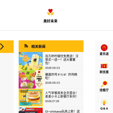
美好未来


相关新闻
麦乐送
百万杯柠檬饮免费送！汉
堡买一送一！送大薯薯
包！
2026.08.03
新优惠
蘸酱炸鸡￥11.9！炸鸡畅
吃！
2026.08.03
找餐厅
人气早餐周末全天营业！
麦麦小卡上新餐厅系列！
2026.07.29
Q & A
Oi~chiikawa玩具上新！送