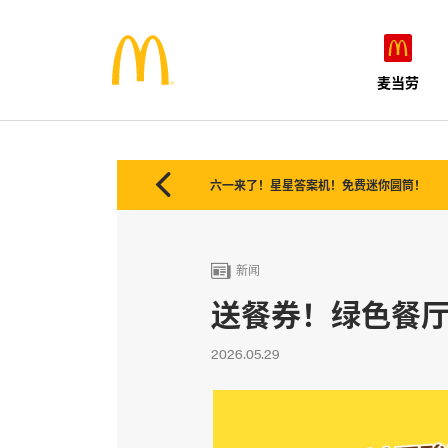
麦当劳

六一来了！星星答案机！免费迷你圆筒！

新闻
送餐券！绿色餐厅
2026.05.29