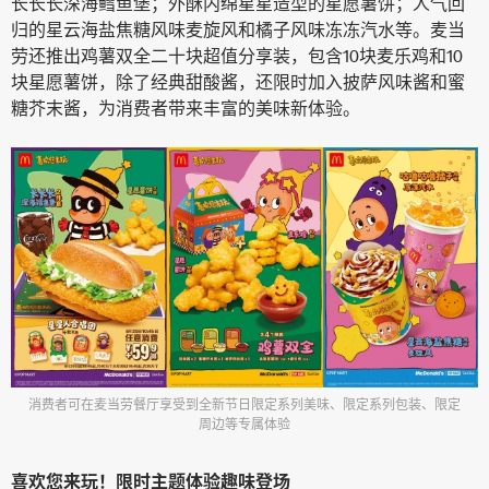
长长长深海鳕鱼堡；外酥内绵星星造型的星愿薯饼；人气回
归的星云海盐焦糖风味麦旋风和橘子风味冻冻汽水等。麦当
劳还推出鸡薯双全二十块超值分享装，包含10块麦乐鸡和10
块星愿薯饼，除了经典甜酸酱，还限时加入披萨风味酱和蜜
糖芥末酱，为消费者带来丰富的美味新体验。
消费者可在麦当劳餐厅享受到全新节日限定系列美味、限定系列包装、限定
周边等专属体验
喜欢您来玩！限时主题体验趣味登场