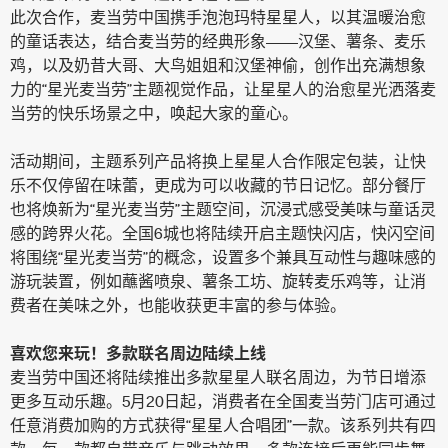
此次合作，麦当劳中国携手泡泡玛特星星人，以其温暖治愈
的童话表达，结合麦当劳的经典形象——汉堡、薯条、麦乐
鸡，以及奶昔大哥、大鸟姐姐和汉堡神偷，创作出充满想象
力的“星光麦当劳”主题视觉作品，让星星人的治愈星光洒落麦
当劳的快乐场景之中，唤起大家的童心。
活动期间，主题系列产品将换上星星人合作限定包装，让快
乐不仅停留在味蕾，更成为可以收藏的节日记忆。部分餐厅
也将焕新为“星光麦当劳”主题空间，沉浸式感受美味与童话灵
感的跨界火花。全国6城也将陆续开启主题快闪店，快闪空间
将围绕“星光麦当劳”的概念，设置多个兼具互动性与趣味感的
游玩装置，例如蘸酱喷泉、薯条工坊、旋转麦乐鸡等，让消
费者在美味之外，也能收获更丰富的参与体验。
喜欢您来玩！多款联名周边陆续上线
麦当劳中国还将陆续推出多款星星人联名周边，为节日增添
更多互动乐趣。5月20日起，消费者在全国麦当劳门店可通过
任意消费加购的方式获得“星星人合唱团”一款。该系列共有四