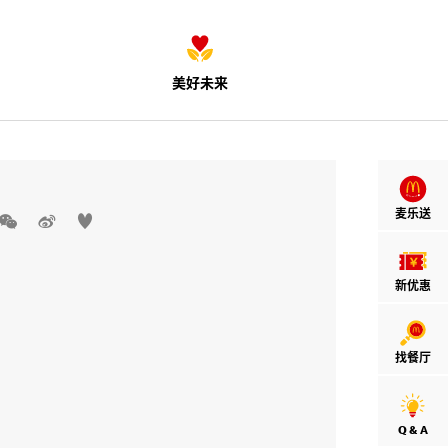
美好未来
麦乐送



新优惠
找餐厅
Q & A