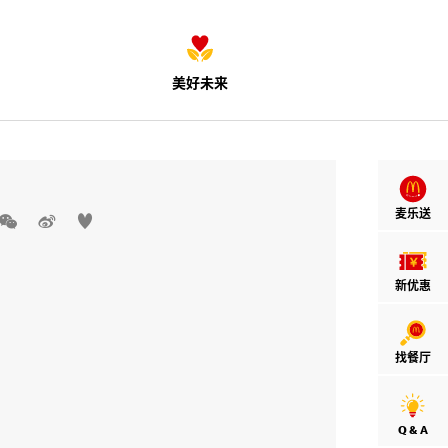
美好未来
麦乐送



新优惠
找餐厅
Q & A