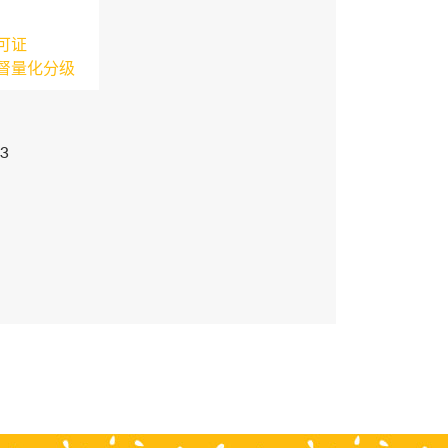
可证
督量化分级
3