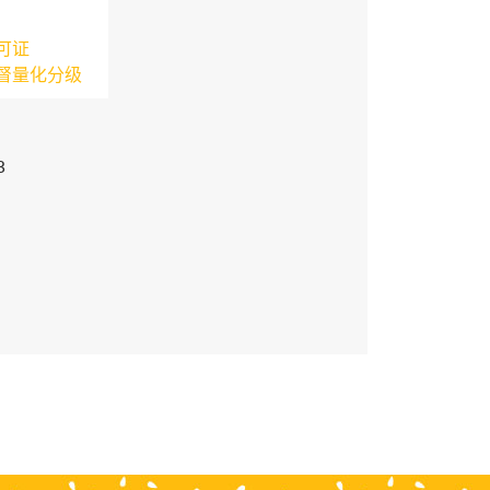
可证
督量化分级
3