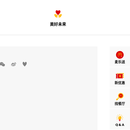
美好未来
麦乐送



新优惠
找餐厅
Q & A