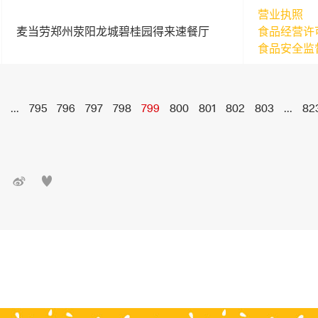
营业执照
麦当劳郑州荥阳龙城碧桂园得来速餐厅
食品经营许
食品安全监
1
...
795
796
797
798
799
800
801
802
803
...
82

