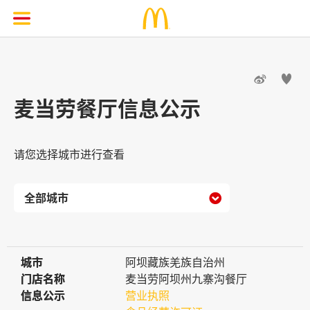


麦当劳餐厅信息公示
请您选择城市进行查看

城市
城市
阿坝藏族羌族自治州
门店名称
门店名称
麦当劳阿坝州九寨沟餐厅
信息公示
信息公示
营业执照