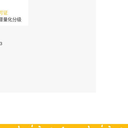
可证
督量化分级
3