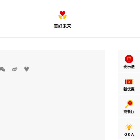
美好未来
麦乐送



新优惠
找餐厅
Q & A