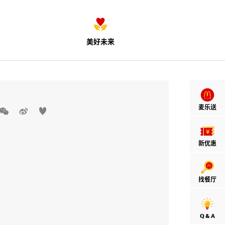
美好未来
麦乐送



新优惠
找餐厅
Q & A