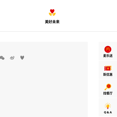
美好未来
麦乐送



新优惠
找餐厅
Q & A