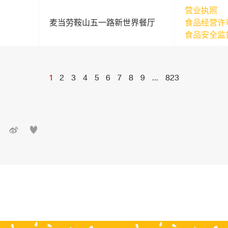
营业执照
麦当劳鞍山五一路新世界餐厅
食品经营许
食品安全监
1
2
3
4
5
6
7
8
9
...
823

