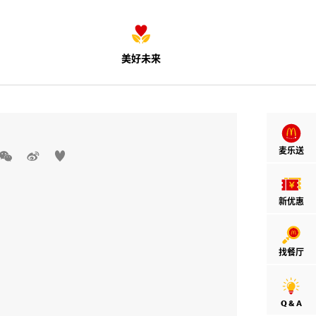
美好未来
麦乐送



新优惠
找餐厅
Q & A