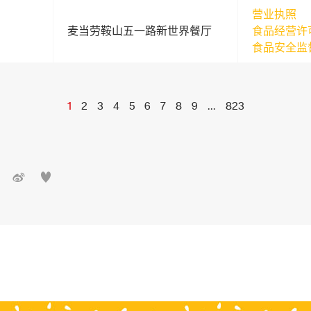
营业执照
麦当劳鞍山五一路新世界餐厅
食品经营许
食品安全监
1
2
3
4
5
6
7
8
9
...
823

