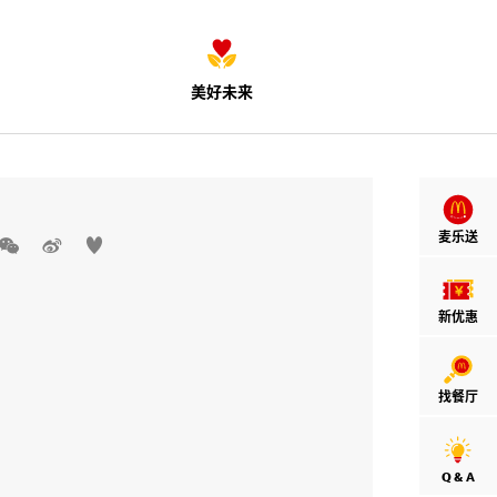
美好未来
麦乐送



新优惠
找餐厅
Q & A