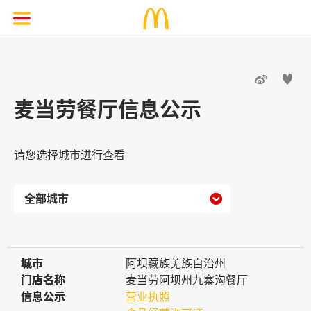


麦当劳餐厅信息公示
请您选择城市进行查看

城市
城市
阿坝藏族羌族自治州
门店名称
门店名称
麦当劳阿坝州九寨沟餐厅
信息公示
信息公示
营业执照