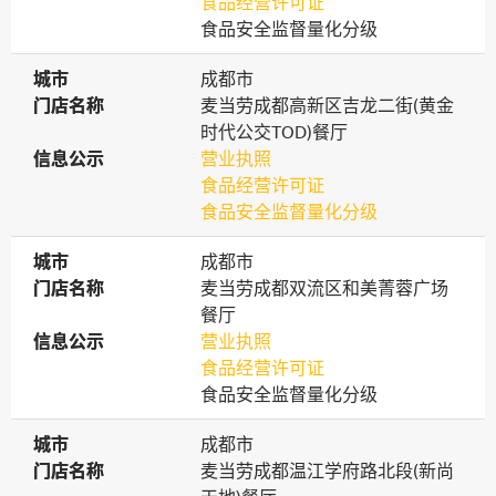
食品经营许可证
食品安全监督量化分级
城市
城市
成都市
门店名称
门店名称
麦当劳成都高新区吉龙二街(黄金
时代公交TOD)餐厅
信息公示
信息公示
营业执照
食品经营许可证
食品安全监督量化分级
城市
城市
成都市
门店名称
门店名称
麦当劳成都双流区和美菁蓉广场
餐厅
信息公示
信息公示
营业执照
食品经营许可证
食品安全监督量化分级
城市
城市
成都市
门店名称
门店名称
麦当劳成都温江学府路北段(新尚