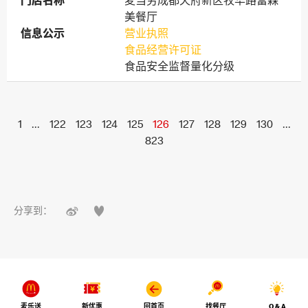
门店名称
门店名称
麦当劳成都天府新区牧华路富森
美餐厅
信息公示
信息公示
营业执照
食品经营许可证
食品安全监督量化分级
1
...
122
123
124
125
126
127
128
129
130
...
823


分享到：
麦乐送
新优惠
回首页
找餐厅
Q & A