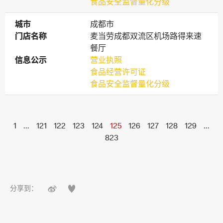
食品安全监督量化分级
城市
城市
成都市
门店名称
门店名称
麦当劳成都双流区机场路得来速
餐厅
信息公示
信息公示
营业执照
食品经营许可证
食品安全监督量化分级
1
...
121
122
123
124
125
126
127
128
129
...
823


分享到：