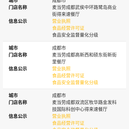
城市
城市
成都市
门店名称
门店名称
麦当劳成都武侯中环路鹭岛商业
街得来速餐厅
信息公示
信息公示
营业执照
食品经营许可证
食品安全监督量化分级
城市
城市
成都市
门店名称
门店名称
麦当劳成都高新西和硕东街新街
里餐厅
信息公示
信息公示
营业执照
食品经营许可证
食品安全监督量化分级
城市
城市
成都市
门店名称
门店名称
麦当劳成都双流区牧华路金发科
技国际科创中心得来速餐厅
信息公示
信息公示
营业执照
食品经营许可证