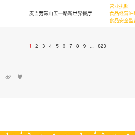
营业执照
麦当劳鞍山五一路新世界餐厅
食品经营许
食品安全监
1
2
3
4
5
6
7
8
9
...
823

