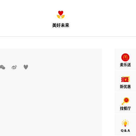
美好未来
麦乐送



新优惠
找餐厅
Q & A