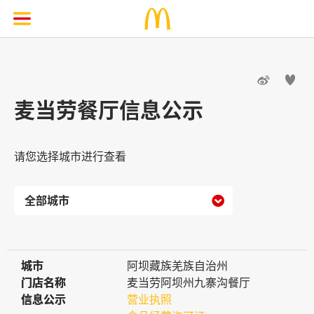


麦当劳餐厅信息公示
请您选择城市进行查看

城市
城市
阿坝藏族羌族自治州
门店名称
门店名称
麦当劳阿坝州九寨沟餐厅
信息公示
信息公示
营业执照