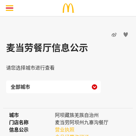


麦当劳餐厅信息公示
请您选择城市进行查看

城市
城市
阿坝藏族羌族自治州
门店名称
门店名称
麦当劳阿坝州九寨沟餐厅
信息公示
信息公示
营业执照