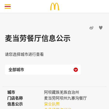


麦当劳餐厅信息公示
请您选择城市进行查看

城市
城市
阿坝藏族羌族自治州
门店名称
门店名称
麦当劳阿坝州九寨沟餐厅
信息公示
信息公示
营业执照