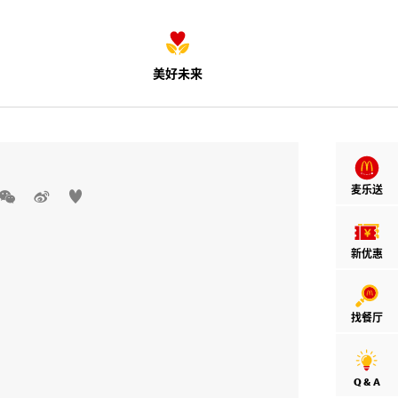
美好未来
麦乐送



新优惠
找餐厅
Q & A