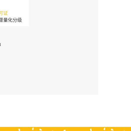
可证
督量化分级
3