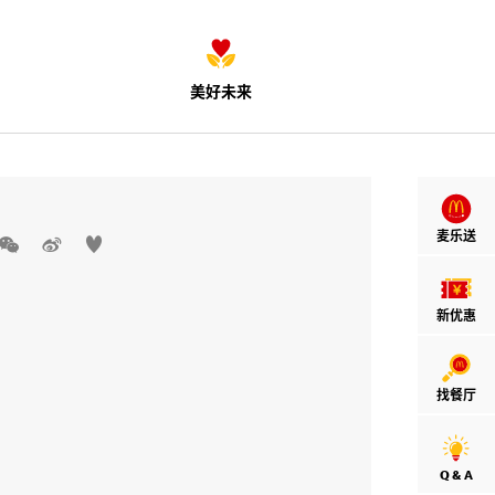
美好未来
麦乐送



新优惠
找餐厅
Q & A