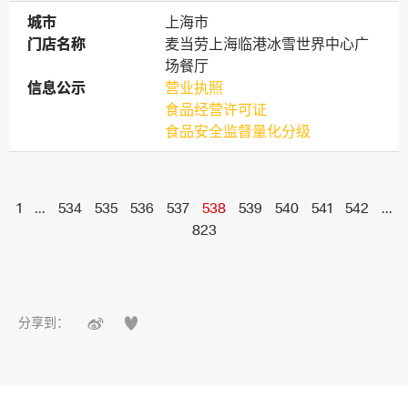
城市
城市
上海市
门店名称
门店名称
麦当劳上海临港冰雪世界中心广
场餐厅
信息公示
信息公示
营业执照
食品经营许可证
食品安全监督量化分级
1
...
534
535
536
537
538
539
540
541
542
...
823


分享到：