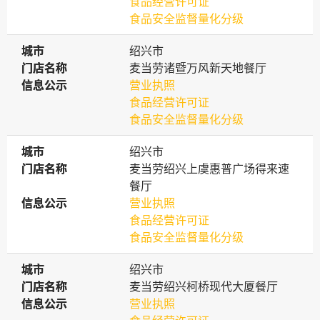
食品经营许可证
食品安全监督量化分级
城市
城市
绍兴市
门店名称
门店名称
麦当劳诸暨万风新天地餐厅
信息公示
信息公示
营业执照
食品经营许可证
食品安全监督量化分级
城市
城市
绍兴市
门店名称
门店名称
麦当劳绍兴上虞惠普广场得来速
餐厅
信息公示
信息公示
营业执照
食品经营许可证
食品安全监督量化分级
城市
城市
绍兴市
门店名称
门店名称
麦当劳绍兴柯桥现代大厦餐厅
信息公示
信息公示
营业执照