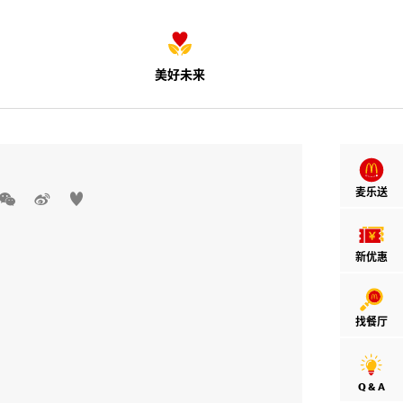
美好未来
麦乐送



新优惠
找餐厅
Q & A