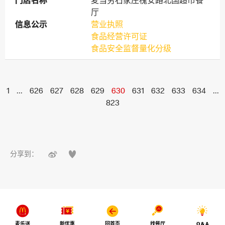
门店名称
门店名称
麦当劳石家庄槐安路北国超市餐
厅
信息公示
信息公示
营业执照
食品经营许可证
食品安全监督量化分级
1
...
626
627
628
629
630
631
632
633
634
...
823


分享到：
麦乐送
新优惠
回首页
找餐厅
Q & A