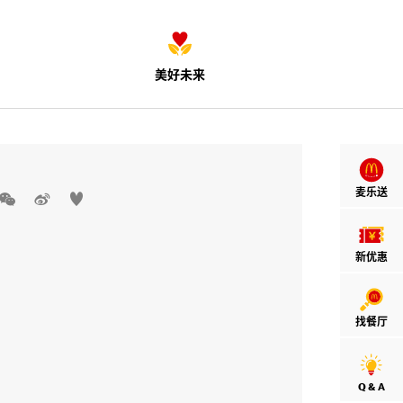
美好未来
麦乐送



新优惠
找餐厅
Q & A