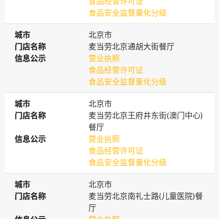
食品经营许可证
食品安全监督量化分级
城市
城市
北京市
门店名称
门店名称
麦当劳北京通胡大街餐厅
信息公示
信息公示
营业执照
食品经营许可证
食品安全监督量化分级
城市
城市
北京市
门店名称
门店名称
麦当劳北京王府井东街(澳门中心)
餐厅
信息公示
信息公示
营业执照
食品经营许可证
食品安全监督量化分级
城市
城市
北京市
门店名称
门店名称
麦当劳北京南礼士路(儿童医院)餐
厅