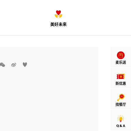
美好未来
麦乐送



新优惠
找餐厅
Q & A