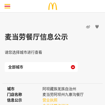


麦当劳餐厅信息公示
请您选择城市进行查看

城市
城市
阿坝藏族羌族自治州
门店名称
门店名称
麦当劳阿坝州九寨沟餐厅
信息公示
信息公示
营业执照