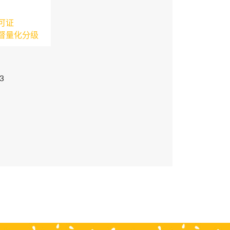
可证
督量化分级
3