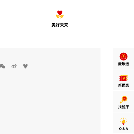
美好未来
麦乐送



新优惠
找餐厅
Q & A