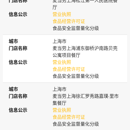
门店名称
门店名称
麦当劳上海松江第一人民医院餐
厅
信息公示
信息公示
营业执照
食品经营许可证
食品安全监督量化分级
城市
城市
上海市
门店名称
门店名称
麦当劳上海浦东御桥沪南路贝壳
公寓项目餐厅
信息公示
信息公示
营业执照
食品经营许可证
食品安全监督量化分级
城市
城市
上海市
门店名称
门店名称
麦当劳上海徐汇罗秀路嘉璞·里市
集餐厅
信息公示
信息公示
营业执照
食品经营许可证
食品安全监督量化分级