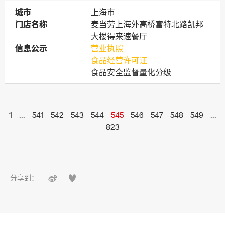
城市
城市
上海市
门店名称
门店名称
麦当劳上海外高桥富特北路凯邦
大楼得来速餐厅
信息公示
信息公示
营业执照
食品经营许可证
食品安全监督量化分级
1
...
541
542
543
544
545
546
547
548
549
...
823


分享到：