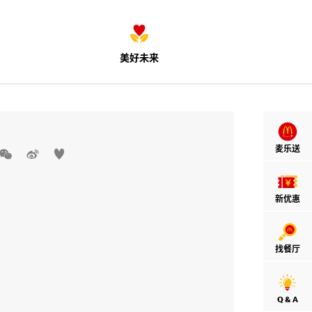
美好未来
麦乐送



新优惠
找餐厅
Q & A