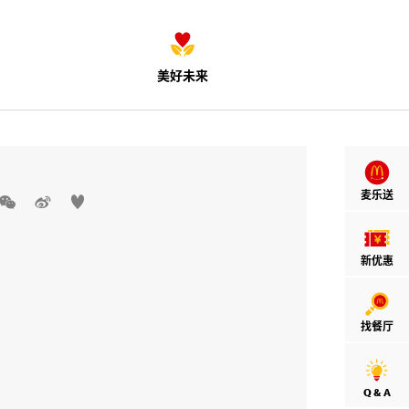
美好未来
麦乐送



新优惠
找餐厅
Q & A