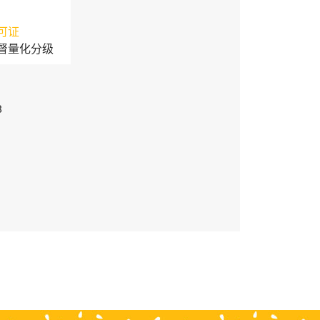
可证
督量化分级
3