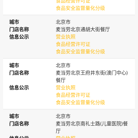
食品经营许可证
食品安全监督量化分级
城市
城市
北京市
门店名称
门店名称
麦当劳北京通胡大街餐厅
信息公示
信息公示
营业执照
食品经营许可证
食品安全监督量化分级
城市
城市
北京市
门店名称
门店名称
麦当劳北京王府井东街(澳门中心)
餐厅
信息公示
信息公示
营业执照
食品经营许可证
食品安全监督量化分级
城市
城市
北京市
门店名称
门店名称
麦当劳北京南礼士路(儿童医院)餐
厅