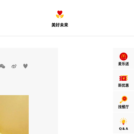
美好未来
麦乐送



新优惠
找餐厅
Q & A