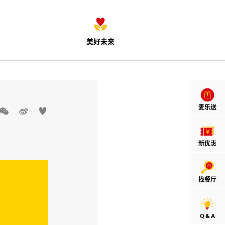
美好未来
麦乐送



新优惠
找餐厅
Q & A