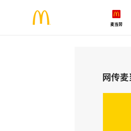
麦当劳
网传麦